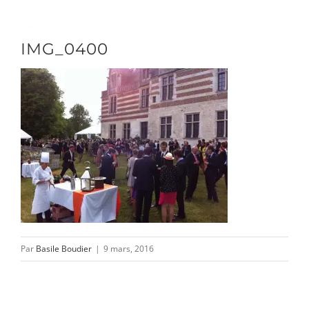
Passer
au
Toggle
IMG_0400
contenu
Naviga
DÉCOUVRIR
VENIR
NOUS SUIVRE
Par
Basile Boudier
|
9 mars, 2016
L’ASSOCIATION