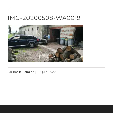
Passer
au
Toggle
IMG-20200508-WA0019
contenu
Naviga
DÉCOUVRIR
VENIR
Par
Basile Boudier
|
14 juin, 2020
NOUS SUIVRE
L’ASSOCIATION