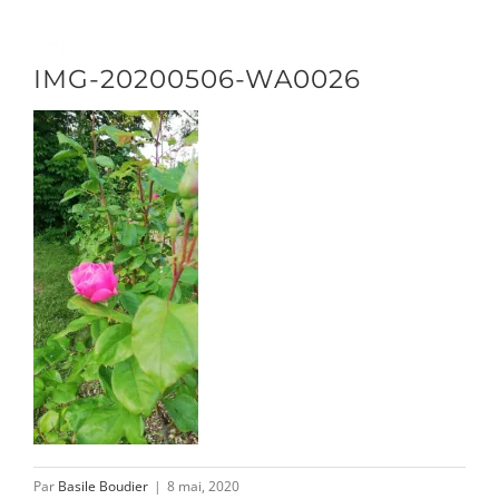
Passer
au
Toggle
IMG-20200506-WA0026
contenu
Naviga
DÉCOUVRIR
VENIR
NOUS SUIVRE
L’ASSOCIATION
Par
Basile Boudier
|
8 mai, 2020