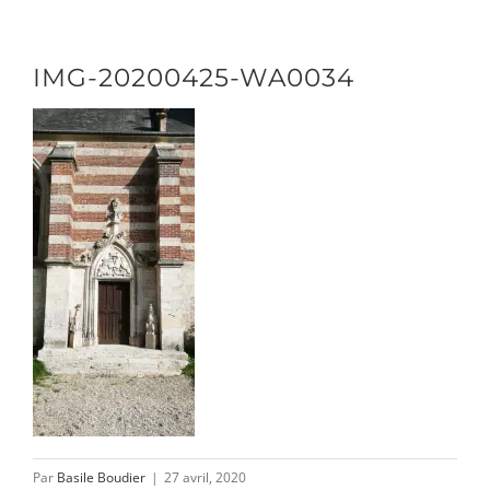
Passer
au
Toggle
IMG-20200425-WA0034
contenu
Naviga
DÉCOUVRIR
VENIR
NOUS SUIVRE
L’ASSOCIATION
Par
Basile Boudier
|
27 avril, 2020