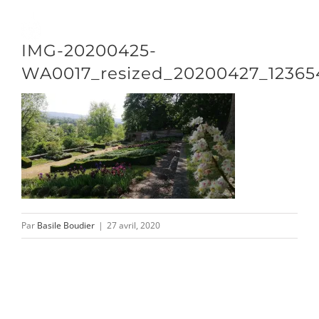
Passer
au
Toggle
IMG-20200425-
contenu
Naviga
WA0017_resized_20200427_12365
DÉCOUVRIR
VENIR
NOUS SUIVRE
Par
Basile Boudier
|
27 avril, 2020
L’ASSOCIATION