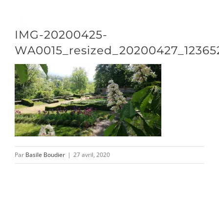
Passer
au
Toggle
IMG-20200425-
contenu
Naviga
WA0015_resized_20200427_12365
DÉCOUVRIR
VENIR
NOUS SUIVRE
Par
Basile Boudier
|
27 avril, 2020
L’ASSOCIATION