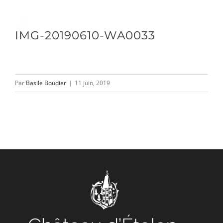
Passer
au
Toggle
IMG-20190610-WA0033
contenu
Naviga
DÉCOUVRIR
Par
Basile Boudier
|
11 juin, 2019
VENIR
NOUS SUIVRE
L’ASSOCIATION