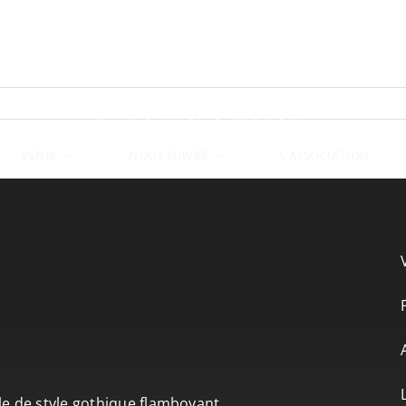
VENIR
L’ASSOCIATION
NOUS SUIVRE
le de style gothique flamboyant.