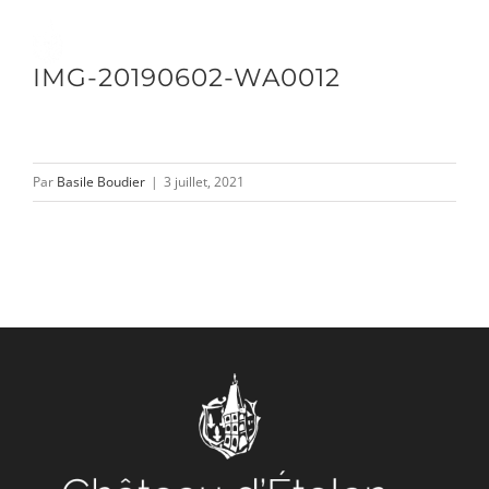
Passer
au
Toggle
IMG-20190602-WA0012
contenu
Naviga
DÉCOUVRIR
Par
Basile Boudier
|
3 juillet, 2021
VENIR
NOUS SUIVRE
L’ASSOCIATION