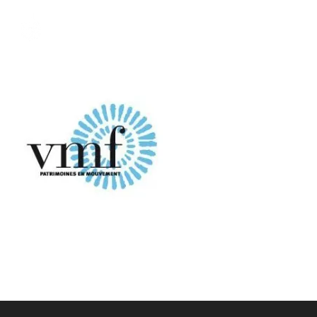
Passer
au
Toggle
contenu
Naviga
DÉCOUVRIR
VENIR
NOUS SUIVRE
L’ASSOCIATION