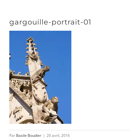
Passer
au
Toggle
gargouille-portrait-01
contenu
Naviga
DÉCOUVRIR
VENIR
NOUS SUIVRE
L’ASSOCIATION
Par
Basile Boudier
|
20 avril, 2016