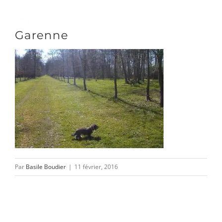
Passer
au
Toggle
Garenne
contenu
Naviga
DÉCOUVRIR
VENIR
NOUS SUIVRE
Par
Basile Boudier
|
11 février, 2016
L’ASSOCIATION