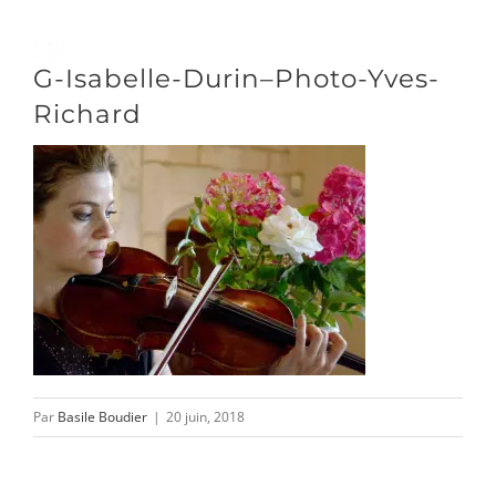
Passer
au
Toggle
G-Isabelle-Durin–Photo-Yves-
contenu
Naviga
Richard
DÉCOUVRIR
VENIR
NOUS SUIVRE
L’ASSOCIATION
Par
Basile Boudier
|
20 juin, 2018