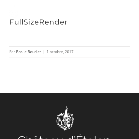
Passer
au
Toggle
FullSizeRender
contenu
Naviga
DÉCOUVRIR
Par
Basile Boudier
|
1 octobre, 2017
VENIR
NOUS SUIVRE
L’ASSOCIATION