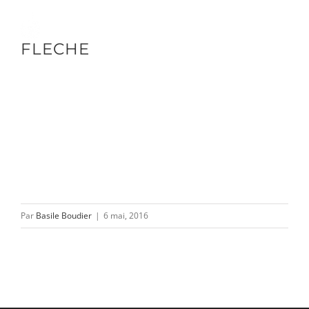
Passer
au
Toggle
FLECHE
contenu
Naviga
DÉCOUVRIR
VENIR
NOUS SUIVRE
Par
Basile Boudier
|
6 mai, 2016
L’ASSOCIATION