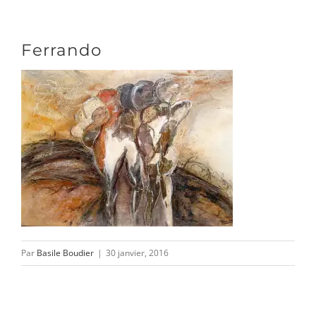
Passer
au
Toggle
Ferrando
contenu
Naviga
DÉCOUVRIR
VENIR
NOUS SUIVRE
Par
Basile Boudier
|
30 janvier, 2016
L’ASSOCIATION