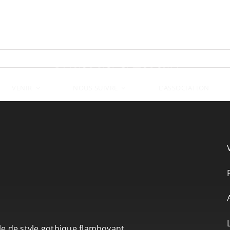
VENIR
L’ASSOCIATION
NOUS SUIVRE
le de style gothique flamboyant.