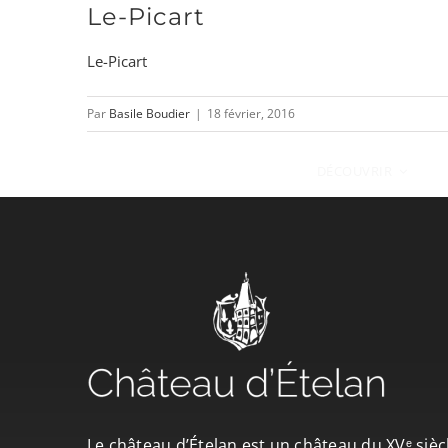
Le-Picart
Passer
au
Le-Picart
contenu
Par
Basile Boudier
|
18 février, 2016
DÉCOUVRIR
Le château d’Ételan est un château du XVᵉ sièc