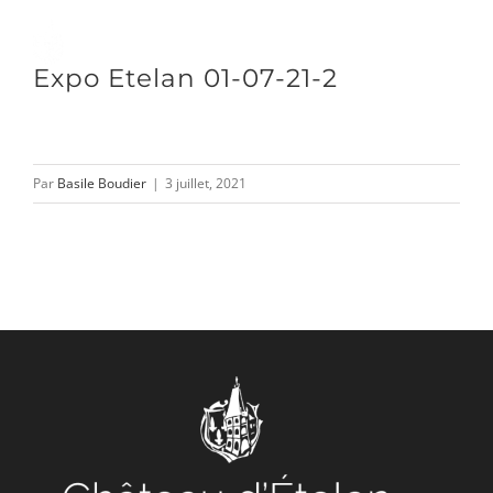
Passer
au
Toggle
Expo Etelan 01-07-21-2
contenu
Naviga
DÉCOUVRIR
Par
Basile Boudier
|
3 juillet, 2021
VENIR
NOUS SUIVRE
L’ASSOCIATION