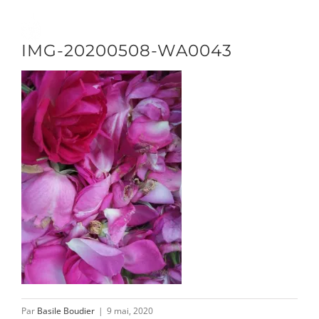
Passer
au
Toggle
IMG-20200508-WA0043
contenu
Naviga
DÉCOUVRIR
VENIR
NOUS SUIVRE
L’ASSOCIATION
Par
Basile Boudier
|
9 mai, 2020