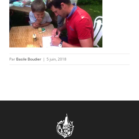
CONTACT/ACCÈS
Par
Basile Boudier
|
5 juin, 2018