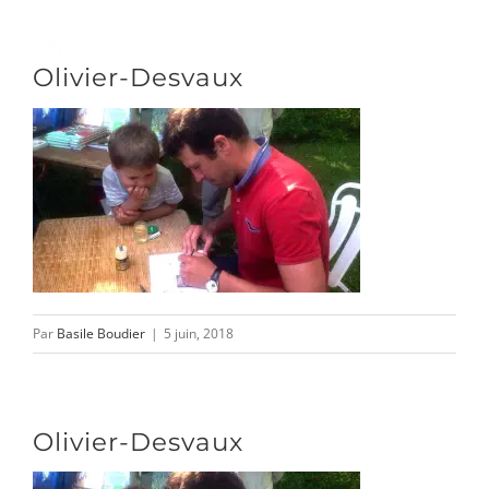
Passer
au
Toggle
Olivier-Desvaux
contenu
Naviga
DÉCOUVRIR
VENIR
NOUS SUIVRE
Par
Basile Boudier
|
5 juin, 2018
L’ASSOCIATION
Olivier-Desvaux