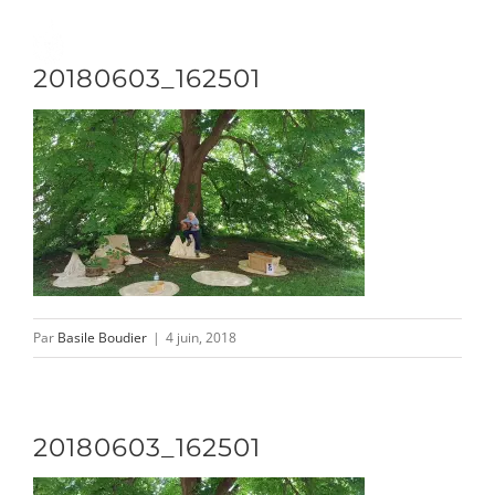
Passer
au
Toggle
20180603_162501
contenu
Naviga
DÉCOUVRIR
VENIR
NOUS SUIVRE
Par
Basile Boudier
|
4 juin, 2018
L’ASSOCIATION
20180603_162501