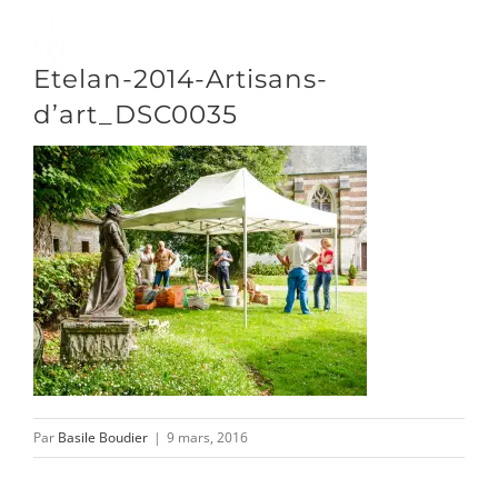
Passer
au
Toggle
Etelan-2014-Artisans-
contenu
Naviga
d’art_DSC0035
DÉCOUVRIR
VENIR
NOUS SUIVRE
L’ASSOCIATION
Par
Basile Boudier
|
9 mars, 2016