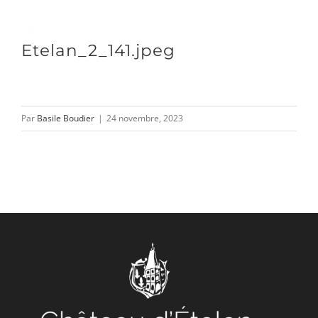
Passer
au
Toggle
Etelan_2_141.jpeg
contenu
Naviga
DÉCOUVRIR
Par
Basile Boudier
|
24 novembre, 2023
VENIR
NOUS SUIVRE
L’ASSOCIATION