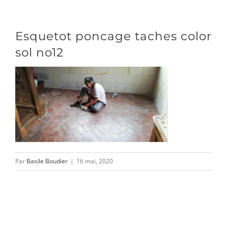
Passer
au
Toggle
Esquetot poncage taches color
contenu
Naviga
sol no12
DÉCOUVRIR
VENIR
NOUS SUIVRE
Par
Basile Boudier
|
16 mai, 2020
L’ASSOCIATION