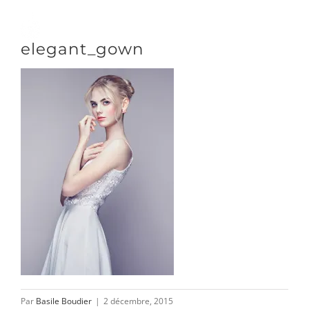
Passer
au
Toggle
elegant_gown
contenu
Naviga
DÉCOUVRIR
VENIR
NOUS SUIVRE
L’ASSOCIATION
Par
Basile Boudier
|
2 décembre, 2015