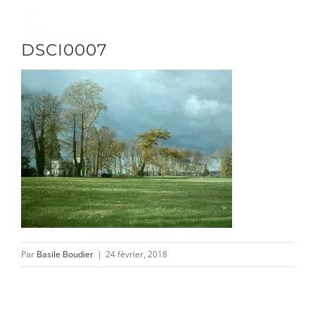
Passer
au
Toggle
DSCI0007
contenu
Naviga
DÉCOUVRIR
VENIR
NOUS SUIVRE
Par
Basile Boudier
|
24 février, 2018
L’ASSOCIATION