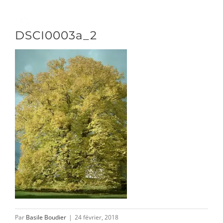
Passer
au
Toggle
DSCI0003a_2
contenu
Naviga
DÉCOUVRIR
VENIR
NOUS SUIVRE
L’ASSOCIATION
Par
Basile Boudier
|
24 février, 2018