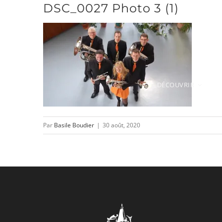
DSC_0027 Photo 3 (1)
Passer
au
contenu
DÉCOUVRIR
Par
Basile Boudier
|
30 août, 2020