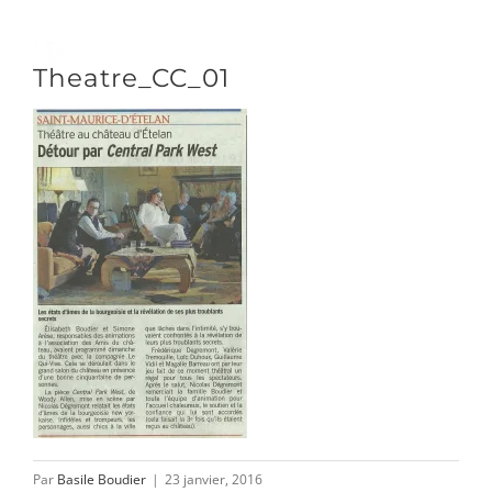
Passer
au
Toggle
Theatre_CC_01
contenu
Naviga
DÉCOUVRIR
VENIR
NOUS SUIVRE
L’ASSOCIATION
Par
Basile Boudier
|
23 janvier, 2016