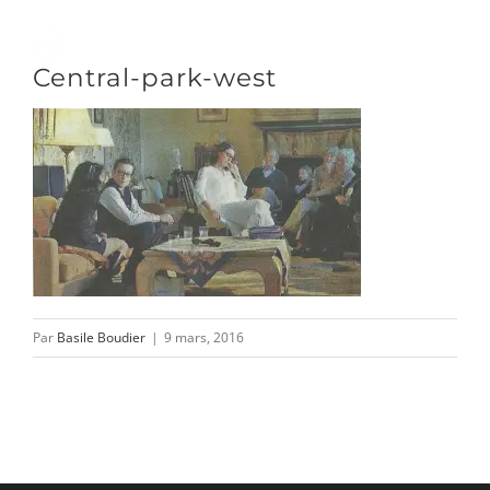
Passer
au
Toggle
Central-park-west
contenu
Naviga
DÉCOUVRIR
VENIR
NOUS SUIVRE
Par
Basile Boudier
|
9 mars, 2016
L’ASSOCIATION