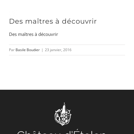
Passer
au
Toggle
Des maîtres à découvrir
contenu
Naviga
Des maîtres à découvrir
DÉCOUVRIR
Par
Basile Boudier
|
23 janvier, 2016
VENIR
NOUS SUIVRE
L’ASSOCIATION