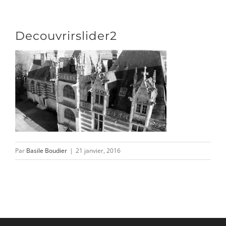
Passer
au
Toggle
Decouvrirslider2
contenu
Naviga
DÉCOUVRIR
VENIR
NOUS SUIVRE
Par
Basile Boudier
|
21 janvier, 2016
L’ASSOCIATION