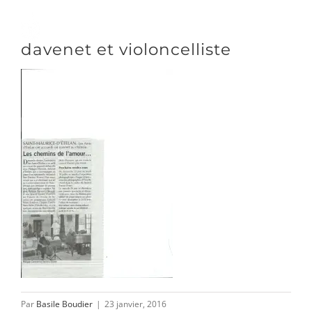
Passer
au
Toggle
davenet et violoncelliste
contenu
Naviga
DÉCOUVRIR
VENIR
NOUS SUIVRE
L’ASSOCIATION
Par
Basile Boudier
|
23 janvier, 2016