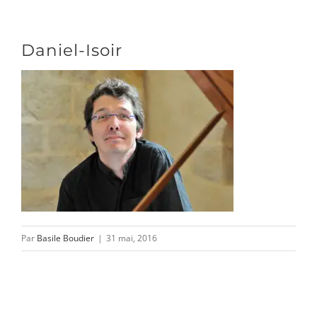
Passer
au
Toggle
Daniel-Isoir
contenu
Naviga
DÉCOUVRIR
VENIR
NOUS SUIVRE
Par
Basile Boudier
|
31 mai, 2016
L’ASSOCIATION