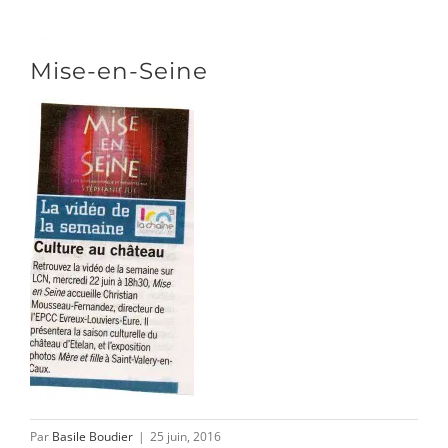
Passer
au
Toggle
Mise-en-Seine
contenu
Naviga
DÉCOUVRIR
VENIR
NOUS SUIVRE
L’ASSOCIATION
Par
Basile Boudier
|
25 juin, 2016