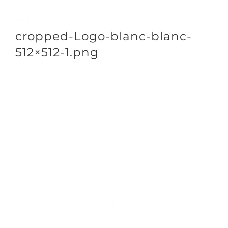
Passer
au
Toggle
cropped-Logo-blanc-blanc-
contenu
Naviga
512×512-1.png
DÉCOUVRIR
VENIR
NOUS SUIVRE
L’ASSOCIATION