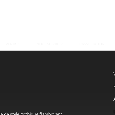
VENIR
L’ASSOCIATION
NOUS SUIVRE
le de style gothique flamboyant.