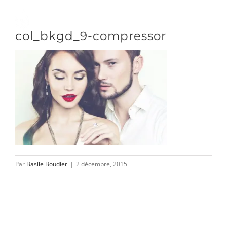
Passer
au
Toggle
col_bkgd_9-compressor
contenu
Naviga
DÉCOUVRIR
VENIR
NOUS SUIVRE
Par
Basile Boudier
|
2 décembre, 2015
L’ASSOCIATION