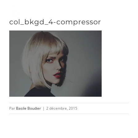
Passer
au
Toggle
col_bkgd_4-compressor
contenu
Naviga
DÉCOUVRIR
VENIR
NOUS SUIVRE
Par
Basile Boudier
|
2 décembre, 2015
L’ASSOCIATION