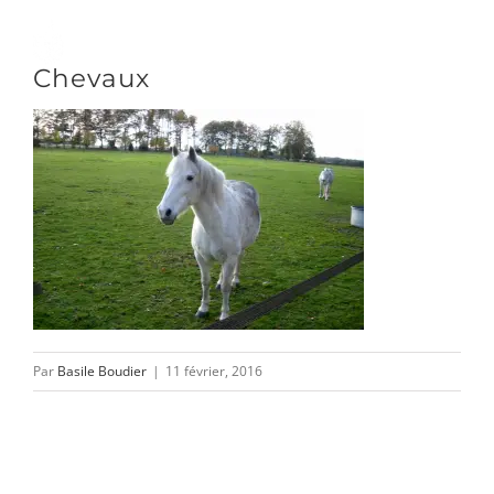
Passer
au
Toggle
Chevaux
contenu
Naviga
DÉCOUVRIR
VENIR
NOUS SUIVRE
Par
Basile Boudier
|
11 février, 2016
L’ASSOCIATION