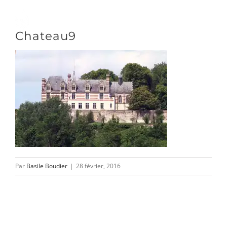
Passer
au
Toggle
Chateau9
contenu
Naviga
DÉCOUVRIR
VENIR
NOUS SUIVRE
Par
Basile Boudier
|
28 février, 2016
L’ASSOCIATION