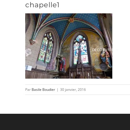
chapelle1
Passer
au
contenu
DÉCOUVRIR
Par
Basile Boudier
|
30 janvier, 2016