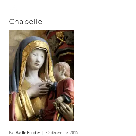
Passer
au
Toggle
Chapelle
contenu
Naviga
DÉCOUVRIR
VENIR
NOUS SUIVRE
L’ASSOCIATION
Par
Basile Boudier
|
30 décembre, 2015