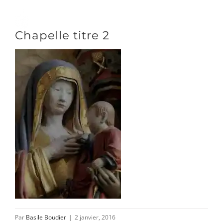
Passer
au
Toggle
Chapelle titre 2
contenu
Naviga
DÉCOUVRIR
VENIR
NOUS SUIVRE
L’ASSOCIATION
Par
Basile Boudier
|
2 janvier, 2016