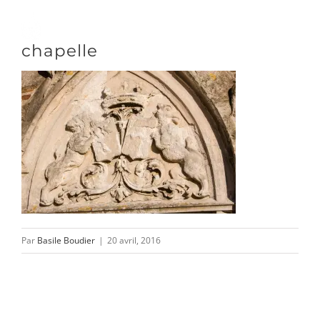
Passer
au
Toggle
chapelle
contenu
Naviga
DÉCOUVRIR
VENIR
NOUS SUIVRE
Par
Basile Boudier
|
20 avril, 2016
L’ASSOCIATION