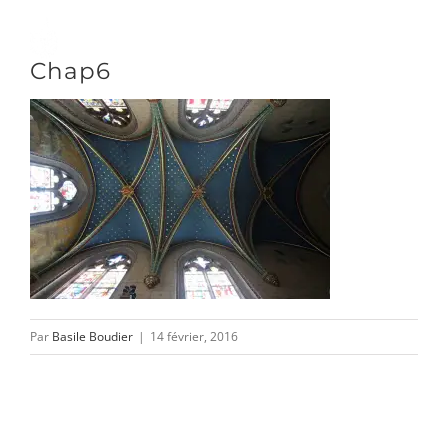
Passer
au
Toggle
Chap6
contenu
Naviga
DÉCOUVRIR
VENIR
NOUS SUIVRE
Par
Basile Boudier
|
14 février, 2016
L’ASSOCIATION