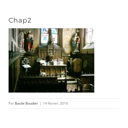
Passer
au
Toggle
Chap2
contenu
Naviga
DÉCOUVRIR
VENIR
NOUS SUIVRE
Par
Basile Boudier
|
14 février, 2016
L’ASSOCIATION