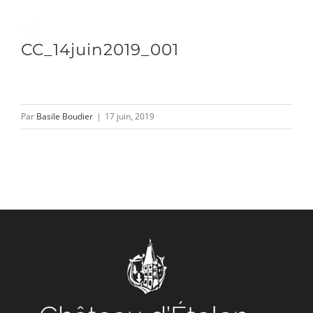
Passer
au
Toggle
CC_14juin2019_001
contenu
Naviga
DÉCOUVRIR
Par
Basile Boudier
|
17 juin, 2019
VENIR
NOUS SUIVRE
L’ASSOCIATION