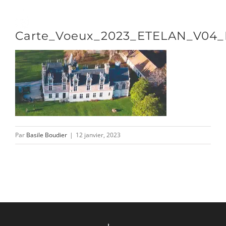
Passer
au
Toggle
Carte_Voeux_2023_ETELAN_V04_
contenu
Naviga
DÉCOUVRIR
VENIR
Par
Basile Boudier
|
12 janvier, 2023
NOUS SUIVRE
L’ASSOCIATION